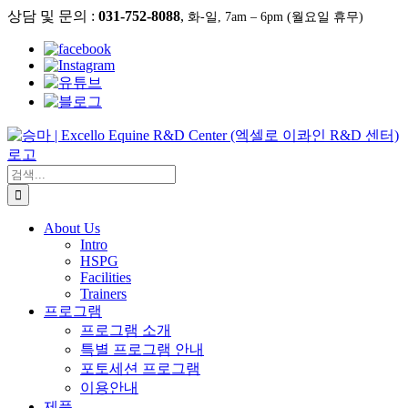
콘
상담 및 문의 :
031-752-8088
,
화-일, 7am – 6pm (월요일 휴무)
텐
츠
로
건
너
뛰
기
검
색:
About Us
Intro
HSPG
Facilities
Trainers
프로그램
프로그램 소개
특별 프로그램 안내
포토세션 프로그램
이용안내
제품