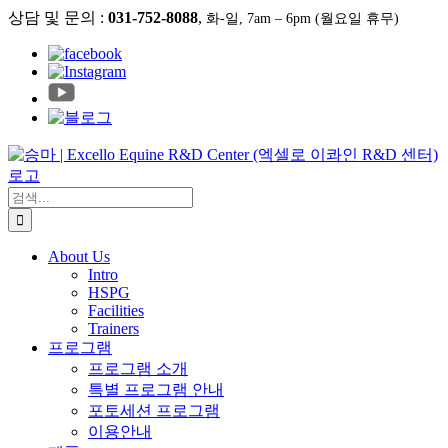
콘
상담 및 문의 :
031-752-8088
,
화-일, 7am – 6pm (월요일 휴무)
텐
츠
로
건
너
뛰
기
검
색:
About Us
Intro
HSPG
Facilities
Trainers
프로그램
프로그램 소개
특별 프로그램 안내
포토세션 프로그램
이용안내