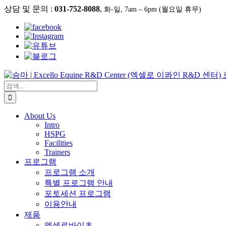
콘
상담 및 문의 :
031-752-8088
,
화-일, 7am – 6pm (월요일 휴무)
텐
츠
로
건
너
뛰
기
검
색:
About Us
Intro
HSPG
Facilities
Trainers
프로그램
프로그램 소개
특별 프로그램 안내
포토세션 프로그램
이용안내
제품
엑셀로바이츠