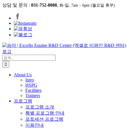
콘
상담 및 문의 :
031-752-8088
,
화-일, 7am – 6pm (월요일 휴무)
텐
츠
로
건
너
뛰
기
검
색:
About Us
Intro
HSPG
Facilities
Trainers
프로그램
프로그램 소개
특별 프로그램 안내
포토세션 프로그램
이용안내