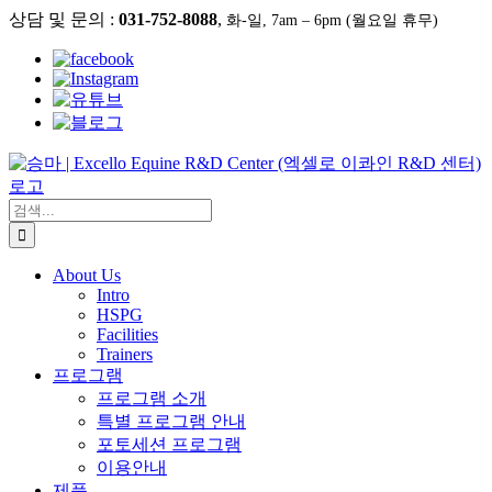
콘
상담 및 문의 :
031-752-8088
,
화-일, 7am – 6pm (월요일 휴무)
텐
츠
로
건
너
뛰
기
검
색:
About Us
Intro
HSPG
Facilities
Trainers
프로그램
프로그램 소개
특별 프로그램 안내
포토세션 프로그램
이용안내
제품