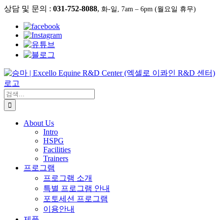
콘
상담 및 문의 :
031-752-8088
,
화-일, 7am – 6pm (월요일 휴무)
텐
츠
로
건
너
뛰
기
검
색:
About Us
Intro
HSPG
Facilities
Trainers
프로그램
프로그램 소개
특별 프로그램 안내
포토세션 프로그램
이용안내
제품