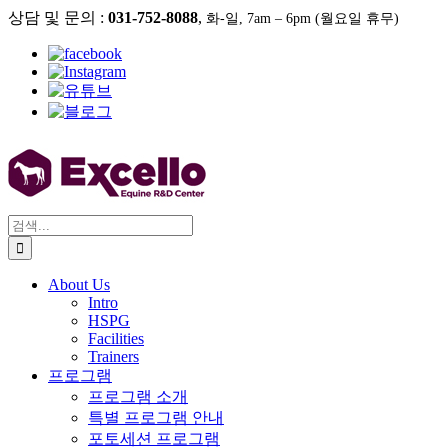
콘
상담 및 문의 :
031-752-8088
,
화-일, 7am – 6pm (월요일 휴무)
텐
츠
로
건
너
뛰
기
검
색:
About Us
Intro
HSPG
Facilities
Trainers
프로그램
프로그램 소개
특별 프로그램 안내
포토세션 프로그램