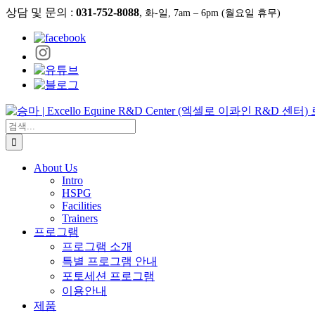
콘
상담 및 문의 :
031-752-8088
,
화-일, 7am – 6pm (월요일 휴무)
텐
츠
로
건
너
뛰
기
검
색:
About Us
Intro
HSPG
Facilities
Trainers
프로그램
프로그램 소개
특별 프로그램 안내
포토세션 프로그램
이용안내
제품