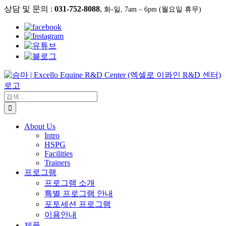
콘
상담 및 문의 :
031-752-8088
,
화-일, 7am – 6pm (월요일 휴무)
텐
츠
로
건
너
뛰
기
검
색:
About Us
Intro
HSPG
Facilities
Trainers
프로그램
프로그램 소개
특별 프로그램 안내
포토세션 프로그램
이용안내
제품