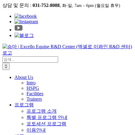
콘
상담 및 문의 :
031-752-8088
,
화-일, 7am – 6pm (월요일 휴무)
텐
츠
로
건
너
뛰
기
검
색:
About Us
Intro
HSPG
Facilities
Trainers
프로그램
프로그램 소개
특별 프로그램 안내
포토세션 프로그램
이용안내