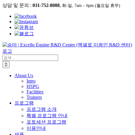
콘
상담 및 문의 :
031-752-8088
,
화-일, 7am – 6pm (월요일 휴무)
텐
츠
로
건
너
뛰
기
검
색:
About Us
Intro
HSPG
Facilities
Trainers
프로그램
프로그램 소개
특별 프로그램 안내
포토세션 프로그램
이용안내
제품