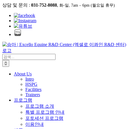
콘
상담 및 문의 :
031-752-8088
,
화-일, 7am – 6pm (월요일 휴무)
텐
츠
로
건
너
뛰
기
검
색:
About Us
Intro
HSPG
Facilities
Trainers
프로그램
프로그램 소개
특별 프로그램 안내
포토세션 프로그램
이용안내