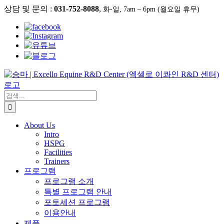
콘
상담 및 문의 :
031-752-8088
,
화-일, 7am – 6pm (월요일 휴무)
텐
츠
로
건
너
뛰
기
검
색:
About Us
Intro
HSPG
Facilities
Trainers
프로그램
프로그램 소개
특별 프로그램 안내
포토세션 프로그램
이용안내
제품